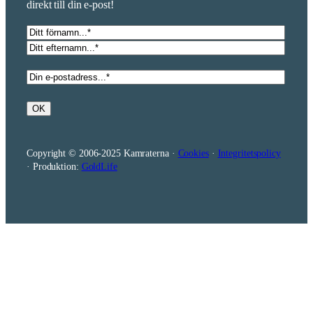
direkt till din e-post!
Namn
*
Förnamn
Efternamn
E-
post
*
OK
Copyright © 2006-2025 Kamraterna ·
Cookies
·
Integritetspolicy
· Produktion:
GoldLife