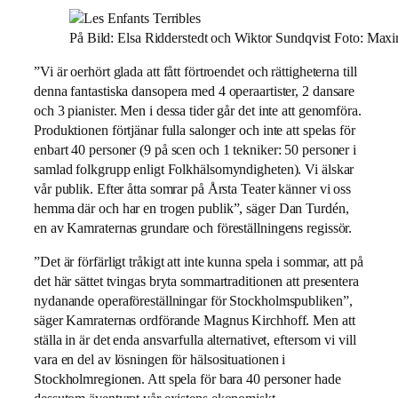
På Bild: Elsa Ridderstedt och Wiktor Sundqvist Foto: Maxi
”Vi är oerhört glada att fått förtroendet och rättigheterna till
denna fantastiska dansopera med 4 operaartister, 2 dansare
och 3 pianister. Men i dessa tider går det inte att genomföra.
Produktionen förtjänar fulla salonger och inte att spelas för
enbart 40 personer (9 på scen och 1 tekniker: 50 personer i
samlad folkgrupp enligt Folkhälsomyndigheten). Vi älskar
vår publik. Efter åtta somrar på Årsta Teater känner vi oss
hemma där och har en trogen publik”, säger Dan Turdén,
en av Kamraternas grundare och föreställningens regissör.
”Det är förfärligt tråkigt att inte kunna spela i sommar, att på
det här sättet tvingas bryta sommartraditionen att presentera
nydanande operaföreställningar för Stockholmspubliken”,
säger Kamraternas ordförande Magnus Kirchhoff. Men att
ställa in är det enda ansvarfulla alternativet, eftersom vi vill
vara en del av lösningen för hälsosituationen i
Stockholmregionen. Att spela för bara 40 personer hade