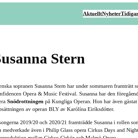
Aktuellt
Nyheter
Tidigar
Susanna Stern
enska sopranen Susanna Stern har under sommaren framträtt s
nfidencen Opera & Music Festival. Susanna har den föregående 
era
Snödrottningen
på Kungliga Operan. Hon har även gästat
psättningen av operan BLY av Karólína Eiríksdótter.
songerna 2019/20 och 2020/21 framträdde Susanna i rollen s
h medverkade även i Philip Glass opera Cirkus Days and Night
mproduktion mellan Cirkus Cirkör och Malmö Opera.