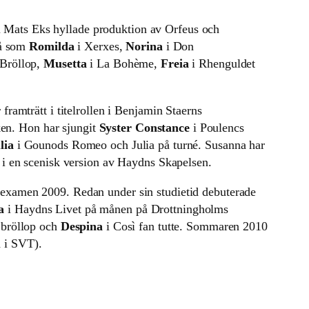
 Mats Eks hyllade produktion av Orfeus och
så som
Romilda
i Xerxes,
Norina
i Don
 Bröllop,
Musetta
i La Bohème,
Freia
i Rhenguldet
framträtt i titelrollen i Benjamin Staerns
en. Hon har sjungit
Syster Constance
i Poulencs
lia
i Gounods Romeo och Julia på turné. Susanna har
 i en scenisk version av Haydns Skapelsen.
 examen 2009. Redan under sin studietid debuterade
a
i Haydns Livet på månen på Drottningholms
 bröllop och
Despina
i Così fan tutte. Sommaren 2010
 i SVT).