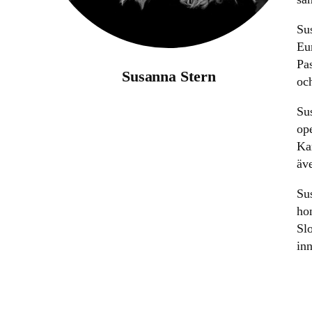
Su
Eu
Pa
Susanna Stern
oc
Sus
op
Ka
äv
Su
ho
Sl
in