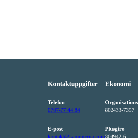
Kontaktuppgifter
Ekonomi
Telefon
Organisations
0707-77 44 84
802433-7357
E-post
Plusgiro
kontakt@kamraterna.com
304942-6