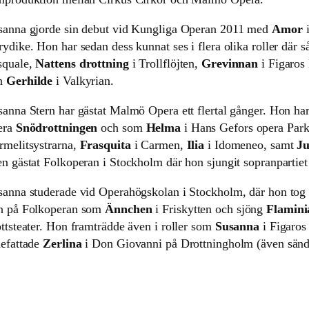
sanna gjorde sin debut vid Kungliga Operan 2011 med
Amor
i
rydike. Hon har sedan dess kunnat ses i flera olika roller där 
squale,
Nattens drottning
i Trollflöjten,
Grevinnan
i Figaros
h
Gerhilde
i Valkyrian.
anna Stern har gästat Malmö Opera ett flertal gånger. Hon har 
era
Snödrottningen
och som
Helma
i Hans Gefors opera Park
rmelitsystrarna,
Frasquita
i Carmen,
Ilia
i Idomeneo, samt
Ju
en gästat Folkoperan i Stockholm där hon sjungit sopranpartiet
sanna studerade vid Operahögskolan i Stockholm, där hon tog
n på Folkoperan som
Ännchen
i Friskytten och sjöng
Flamini
ottsteater. Hon framträdde även i roller som
Susanna
i Figaros
nefattade
Zerlina
i Don Giovanni på Drottningholm (även sänd