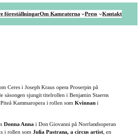
e föreställningar
Om Kamraterna
Press
Kontakt
om Ceres i Joseph Kraus opera Proserpin på
säsongen sjungit titelrollen i Benjamin Staerns
 Piteå Kammaropera i rollen som
Kvinnan
i
om
Donna Anna
i Don Giovanni på Norrlandsoperan
s i rollen som
Julia Pastrana, a circus artist
, en