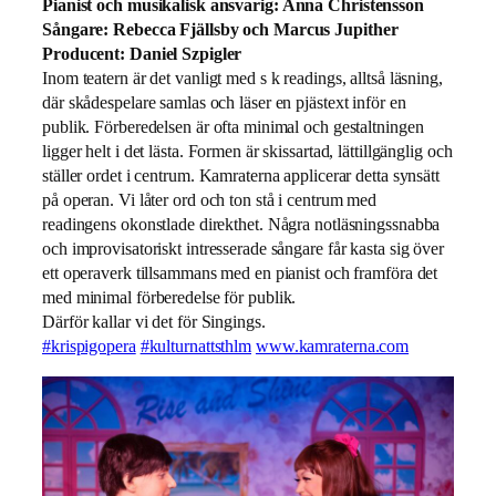
Pianist och musikalisk ansvarig: Anna Christensson
Sångare: Rebecca Fjällsby och Marcus Jupither
Producent: Daniel Szpigler
Inom teatern är det vanligt med s k readings, alltså läsning,
där skådespelare samlas och läser en pjästext inför en
publik. Förberedelsen är ofta minimal och gestaltningen
ligger helt i det lästa. Formen är skissartad, lättillgänglig och
ställer ordet i centrum. Kamraterna applicerar detta synsätt
på operan. Vi låter ord och ton stå i centrum med
readingens okonstlade direkthet. Några notläsningssnabba
och improvisatoriskt intresserade sångare får kasta sig över
ett operaverk tillsammans med en pianist och framföra det
med minimal förberedelse för publik.
Därför kallar vi det för Singings.
#krispigopera
#kulturnattsthlm
www.kamraterna.com