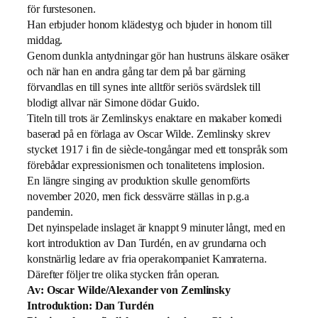
för furstesonen.
Han erbjuder honom klädestyg och bjuder in honom till
middag.
Genom dunkla antydningar gör han hustruns älskare osäker
och när han en andra gång tar dem på bar gärning
förvandlas en till synes inte alltför seriös svärdslek till
blodigt allvar när Simone dödar Guido.
Titeln till trots är Zemlinskys enaktare en makaber komedi
baserad på en förlaga av Oscar Wilde. Zemlinsky skrev
stycket 1917 i fin de siècle-tongångar med ett tonspråk som
förebådar expressionismen och tonalitetens implosion.
En längre singing av produktion skulle genomförts
november 2020, men fick dessvärre ställas in p.g.a
pandemin.
Det nyinspelade inslaget är knappt 9 minuter långt, med en
kort introduktion av Dan Turdén, en av grundarna och
konstnärlig ledare av fria operakompaniet Kamraterna.
Därefter följer tre olika stycken från operan.
Av: Oscar Wilde/Alexander von Zemlinsky
Introduktion: Dan Turdén